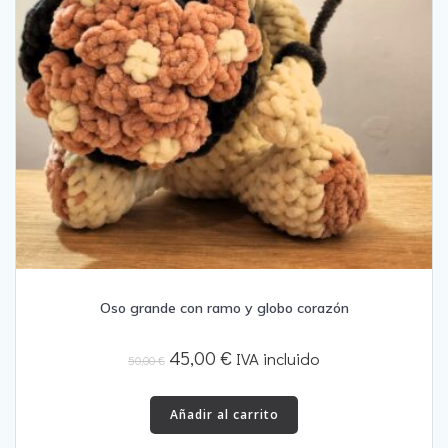
Oso grande con ramo y globo corazón
El
El
45,00
€
IVA incluido
50,00
€
precio
precio
original
actual
Añadir al carrito
era:
es: