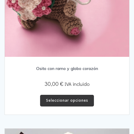
Osito con ramo y globo corazón
30,00
€
IVA incluido
Este
producto
Seleccionar opciones
tiene
múltiples
variantes.
Las
opciones