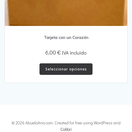
Tarjeta con un Corazón
6,00
€
IVA incluido
Este
producto
Seleccionar opciones
tiene
múltiples
variantes.
Las
opciones
se
pueden
elegir
© 2026 AbuelaAna.com. Created for free using WordPress and
en
Colibri