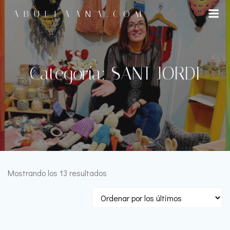
Saltar
ABUELAANA.COM
al
contenido
Categoría: SANT JORDI
Ordenado
Mostrando los 13 resultados
por
los
últimos