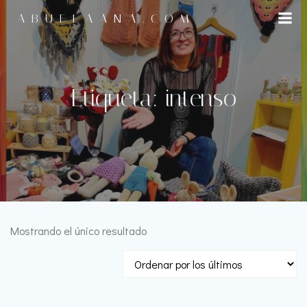
Saltar
ABUELAANA.COM
al
contenido
Etiqueta: intenso
Mostrando el único resultado