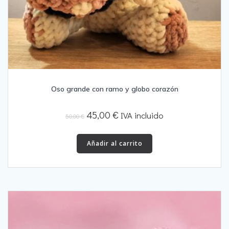
Oso grande con ramo y globo corazón
El
El
45,00
€
IVA incluido
50,00
€
precio
precio
original
actual
Añadir al carrito
era:
es:
50,00 €.
45,00 €.