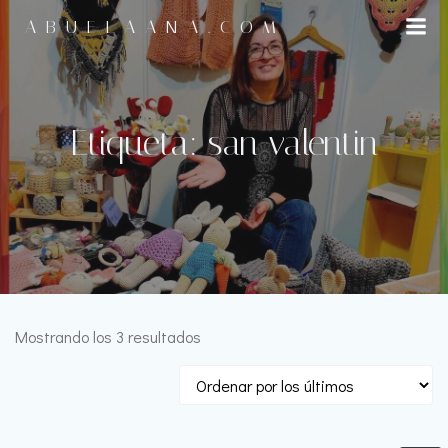
Saltar
ABUELAANA.COM
al
contenido
Etiqueta: san valentin
Ordenado
Mostrando los 3 resultados
por
los
últimos