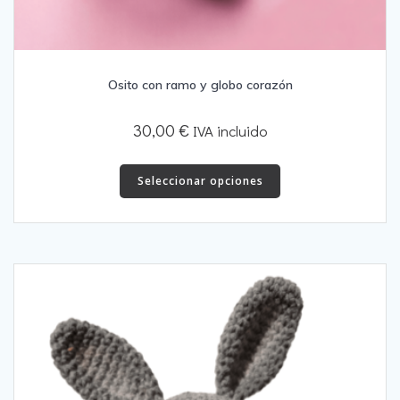
Osito con ramo y globo corazón
30,00
€
IVA incluido
Este
producto
Seleccionar opciones
tiene
múltiples
variantes.
Las
opciones
se
pueden
elegir
en
la
página