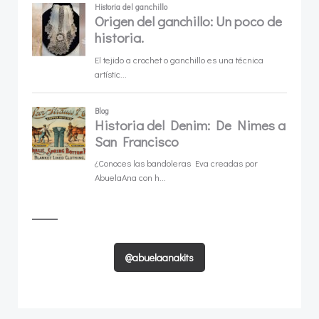
@abuelaanakits