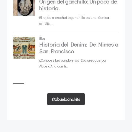
@abuelaanakits