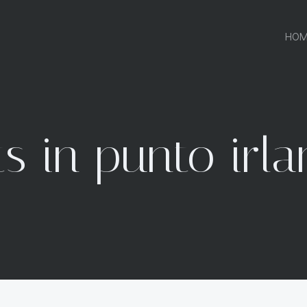
HOM
s in punto irl