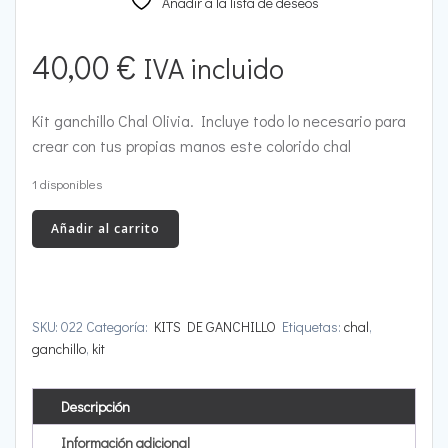
Añadir a la lista de deseos
40,00
€
IVA incluido
Kit ganchillo Chal Olivia. Incluye todo lo necesario para
crear con tus propias manos este colorido chal
1 disponibles
Kit
Añadir al carrito
ganchillo
Chal
Olivia
cantidad
SKU:
022
Categoría:
KITS DE GANCHILLO
Etiquetas:
chal
,
ganchillo
,
kit
Descripción
Información adicional