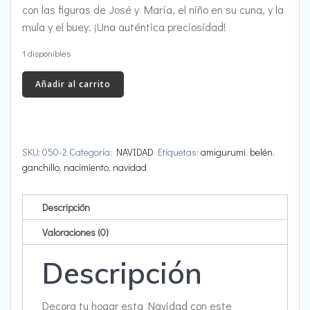
con las figuras de José y María, el niño en su cuna, y la
mula y el buey. ¡Una auténtica preciosidad!
1 disponibles
Nacimiento
Añadir al carrito
Belén
Ganchillo
2025
cantidad
SKU:
050-2
Categoría:
NAVIDAD
Etiquetas:
amigurumi
,
belén
,
ganchillo
,
nacimiento
,
navidad
Descripción
Valoraciones (0)
Descripción
Decora tu hogar esta Navidad con este