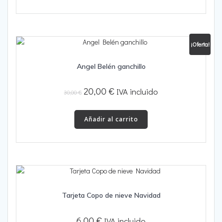
producto
¡Oferta!
Angel Belén ganchillo
El
El
20,00
€
IVA incluido
30,00
€
precio
precio
original
actual
Añadir al carrito
era:
es:
30,00 €.
20,00 €.
Tarjeta Copo de nieve Navidad
6,00
€
IVA incluido