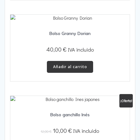
Bolso Granny Dorian
40,00
€
IVA incluido
Añadir al carrito
¡Oferta!
Bolso ganchillo Inés
El
El
10,00
€
IVA incluido
12,00
€
precio
precio