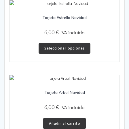
Tarjeta Estrella Navidad
6,00
€
IVA incluido
Este
producto
Seleccionar opciones
tiene
múltiples
variantes.
Las
opciones
se
Tarjeta Arbol Navidad
pueden
elegir
en
6,00
€
IVA incluido
la
página
Añadir al carrito
de