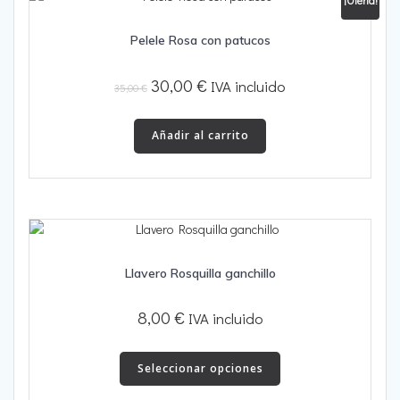
¡Oferta!
Pelele Rosa con patucos
El
El
30,00
€
IVA incluido
35,00
€
precio
precio
original
actual
Añadir al carrito
era:
es:
35,00 €.
30,00 €.
Llavero Rosquilla ganchillo
8,00
€
IVA incluido
Este
producto
Seleccionar opciones
tiene