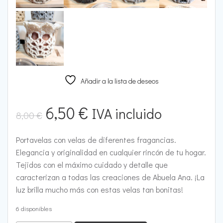
Añadir a la lista de deseos
El
El
6,50
€
IVA incluido
8,00
€
precio
precio
Portavelas con velas de diferentes fragancias.
Elegancia y originalidad en cualquier rincón de tu hogar.
original
actual
Tejidos con el máximo cuidado y detalle que
caracterizan a todas las creaciones de Abuela Ana. ¡La
era:
es:
luz brilla mucho más con estas velas tan bonitas!
8,00 €.
6,50 €.
6 disponibles