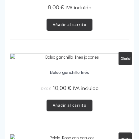
8,00
€
IVA incluido
Añadir al carrito
¡Oferta!
Bolso ganchillo Inés
El
El
10,00
€
IVA incluido
12,00
€
precio
precio
original
actual
Añadir al carrito
era:
es:
12,00 €.
10,00 €.