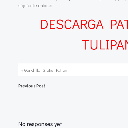
siguiente enlace:
DESCARGA PA
TULIPA
#
Ganchillo
Gratis
Patrón
Navegación
Previous Post
de
entradas
No responses yet