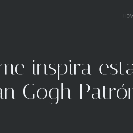
HOM
e inspira est
n Gogh Patrón 